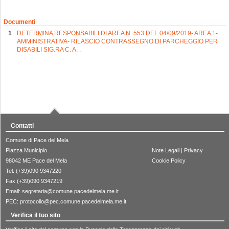
Documenti
DETERMINA RESPONSABILI DI AREA N. 553 DEL 04/09/2019- AREA 1-
AMMINISTRATIVA- RILASCIO CONTRASSEGNO DI PARCHEGGIO PER
DISABILI SIG.RA C. A. .
Contatti
Comune di Pace del Mela
Piazza Municipio
Note Legali
|
Privacy
98042 ME Pace del Mela
Cookie Policy
Tel. (+39)090 9347220
Fax (+39)090 9347219
Email:
segretaria@comune.pacedelmela.me.it
PEC:
protocollo@pec.comune.pacedelmela.me.it
Verifica il tuo sito