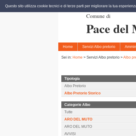
Questo sito utilizza cookie tecnici e di terze parti per migliorare la tua esperien
Comune di
Pace del
Home
Servizi Albo pretorio
Ammini
Sei in:
Home
>
Servizi Albo pretorio >
Albo pr
Tipologia
Albo Pretorio
Albo Pretorio Storico
Categorie Albo
Tutte
ARO DEL MUTO
ARO DEL MUTO
AVVISI