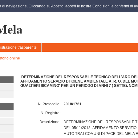
za di navigazione. Cliccando su Accetto, accetti le nostre Condizioni e confermi di ave
 Mela
strazione trasparente
etorio online
DETERMINAZIONE DEL RESPONSABILE TECNICO DELL'ARO DEL M
AFFIDAMENTO SERVIZIO DI IGIENE AMBIENTALE A. R. O. DEL MU
GUALTIERI SICAMINO' PER UN PERIODO DI ANNI 7 ( SETTE). NOM
N. Protocollo:
2018/1761
N. Registro:
Descrizione:
DETERMINAZIONE DEL RESPONSABILE TE
DEL 05/11/2018- AFFIDAMENTO SERVIZIO D
MUTO TRA I COMUNI DI PACE DEL MELA E