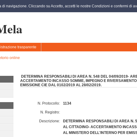
za di navigazione. Cliccando su Accetto, accetti le nostre Condizioni e confermi di ave
 Mela
strazione trasparente
etorio online
DETERMINA RESPONSABILI DI AREA N. 548 DEL 04/09/2019- ARE
ACCERTAMENTO INCASSO SOMME, IMPEGNO E RIVERSAMENTO 
EMISSIONE CIE DAL 0102/2019 AL 28/02/2019.
N. Protocollo:
1134
N. Registro:
Descrizione:
DETERMINA RESPONSABILI DI AREA N. 54
AL CITTADINO- ACCERTAMENTO INCAS
AL MINISTERO DELL'INTERNO PER EMISS