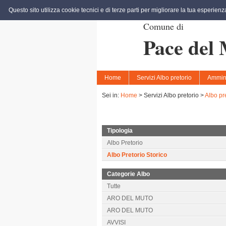
Questo sito utilizza cookie tecnici e di terze parti per migliorare la tua esperien
Comune di
Pace del
Home
Servizi Albo pretorio
Ammini
Sei in:
Home
>
Servizi Albo pretorio >
Albo pr
Tipologia
Albo Pretorio
Albo Pretorio Storico
Categorie Albo
Tutte
ARO DEL MUTO
ARO DEL MUTO
AVVISI